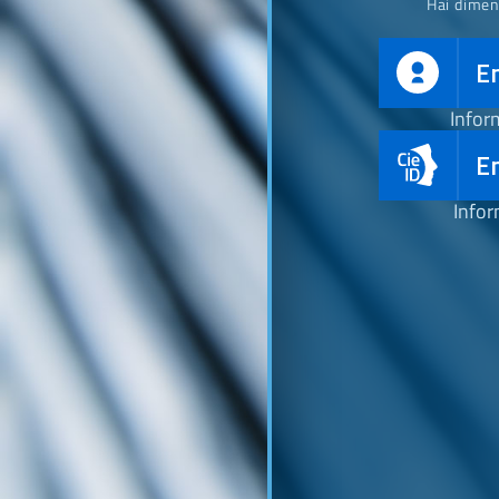
Hai dimen
E
Infor
En
Infor