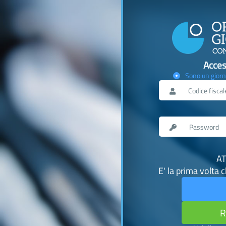
Acces
Sono un giorn
AT
E' la prima volta 
R