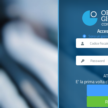
Acces
Sono un giorn
AT
E' la prima volta 
R