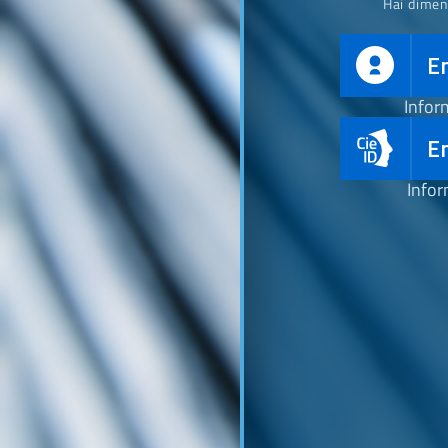
Hai dimen
E
Infor
En
Infor