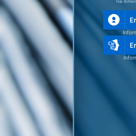
Hai dimen
E
Infor
En
Infor