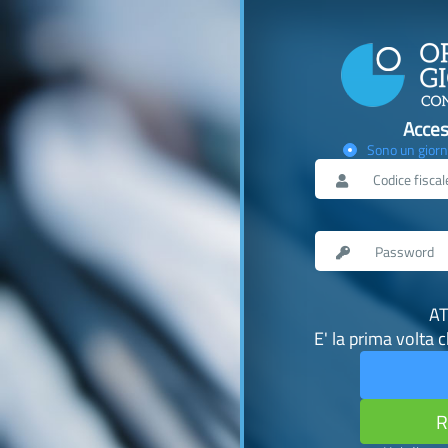
Acces
Sono un giorn
AT
E' la prima volta 
R